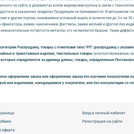
занного на сайте, в документах и/или маркировке рулона в связи с технолог
достаче в указанных пределах Продавцом не принимаются. В метражном товар
кие и другие пороки, называемые условный вырез, в количестве до 3-х на 3
(фиксаторы, рамки, наконечники, фастексы, замки молний и другое) без ин
 незначительные потертости металла, что не является браком. Такие дефек
категории Распродажа, товары с отметками типа "РП" (распродажа) с указа
вейные и трикотажные изделия, текстильные товары
(хлопчатобумажные, льн
 которых определяется за единицу длины, товары, определенные Постановлен
ное оформление заказа или оформление заказа без изучения покупателем по
урой или изделиями, находящимися у покупателя, или без консультации со 
траница
Вход в личный кабинет
 обмен
Регистрация на сайте
 оферта