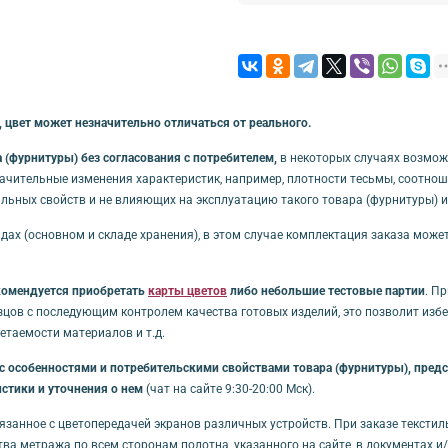
 цвет может незначительно отличаться от реального.
(фурнитуры) без согласования с потребителем,
в некоторых случаях возмож
начительные изменения характеристик, например, плотности тесьмы, соотноше
льных свойств и не влияющих на эксплуатацию такого товара (фурнитуры) 
дах (основном и складе хранения), в этом случае комплектация заказа може
комендуется приобретать
карты цветов
либо небольшие тестовые партии
. П
зцов с последующим контролем качества готовых изделий, это позволит из
таемости материалов и т.д.
особенностями и потребительскими свойствами товара (фурнитуры), предст
стики и уточнения о нем
(чат на сайте 9:30-20:00 Мск).
связанное с цветопередачей экранов различных устройств. При заказе тексти
ства метража по всем сторонам полотна, указанного на сайте, в документах 