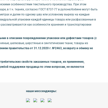
ическими особенностями текстильного производства. При этом
е, в т.ч. тканях, согласно ГОСТ 8737-77 в рулоне/бобине могут быть
0 метрах и далее по одному шву или условному вырезу на каждые
дивидуальной упаковки каждой единицы товара или расфасованные в
ты рассматриваются как особенности хранения и транспортировки
нными в описании повреждениями упаковки или дефектами товаров (с
яные, шелковые, шерстяные и синтетические ткани, товары из
ием правительства от 31.12.2020 г. №2463, возврату и обмену не
требительских свойств заказанных товаров, их применения,
службой поддержки продавца по этим вопросам, не являются
наши мессенджеры: