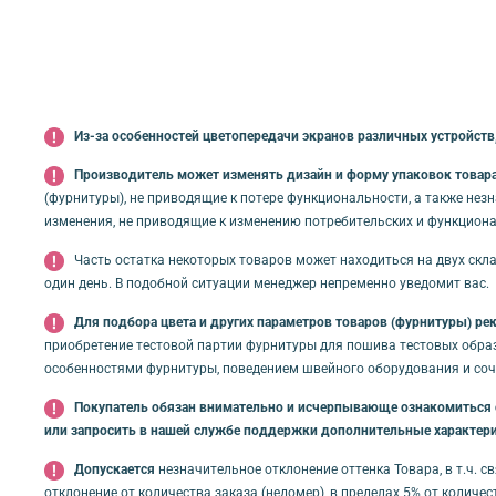
Из-за особенностей цветопередачи экранов различных устройств,
Производитель может изменять дизайн и форму упаковок товара 
(фурнитуры), не приводящие к потере функциональности, а также нез
изменения, не приводящие к изменению потребительских и функциона
Часть остатка некоторых товаров может находиться на двух скла
один день. В подобной ситуации менеджер непременно уведомит вас.
Для подбора цвета и других параметров товаров (фурнитуры) ре
приобретение тестовой партии фурнитуры для пошива тестовых обра
особенностями фурнитуры, поведением швейного оборудования и соче
Покупатель обязан внимательно и исчерпывающе ознакомиться с 
или запросить в нашей службе поддержки дополнительные характери
Допускается
незначительное отклонение оттенка Товара, в т.ч. 
отклонение от количества заказа (недомер), в пределах 5% от количе