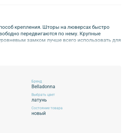
пособ крепления. Шторы на люверсах быстро
свободно передвигаются по нему. Крупные
уровневым замком лучше всего использовать для
ей. Люверсы легко снимаются, если шторы нужно
: чтобы портьера на люверсах выглядела
хний край полотнища. Для этого используйте
моклеевой основе. Отверстия, куда будут
е обметать, чтобы ткань не повредилась при
35 мм.
Бренд
Belladonna
одлежит!
Выбрать цвет
латунь
Состояние товара
новый