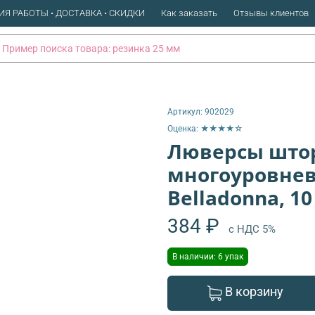
ИЯ РАБОТЫ • ДОСТАВКА • СКИДКИ
Как заказать
Отзывы клиентов
Артикул:
902029
Оценка: ★★★★☆
Люверсы штор
многоуровне
Belladonna, 10
384 ₽
с НДС 5%
В наличии: 6 упак
В корзину