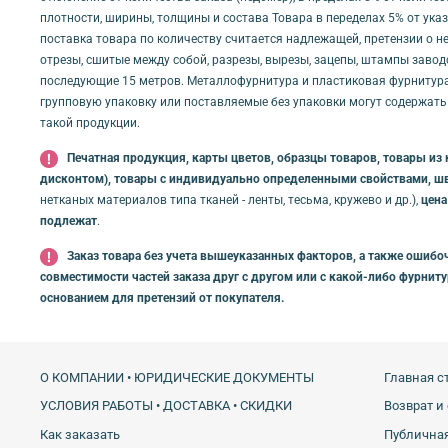
плотности, ширины, толщины и состава Товара в переделах 5% от ука
поставка товара по количеству считается надлежащей, претензии о не
отрезы, сшитые между собой, разрезы, вырезы, зацепы, штампы заводс
последующие 15 метров. Металлофурнитура и пластиковая фурнитура 
групповую упаковку или поставляемые без упаковки могут содержать
такой продукции.
Печатная продукция, карты цветов, образцы товаров, товары из 
дисконтом), товары с индивидуально определенными свойствами, ш
нетканых материалов типа тканей - ленты, тесьма, кружево и др.),
цена
подлежат
.
Заказ товара без учета вышеуказанных факторов, а также ошибоч
совместимости частей заказа друг с другом или с какой-либо фурнит
основанием для претензий от покупателя.
О КОМПАНИИ • ЮРИДИЧЕСКИЕ ДОКУМЕНТЫ
Главная с
УСЛОВИЯ РАБОТЫ • ДОСТАВКА • СКИДКИ
Возврат и
Как заказать
Публичная