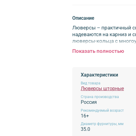
Описание
Люверсы – практичный с
надеваются на карниз и 
люверсы-кольца с много
портьер из плотных ткан
Показать полностью
постирать. Рекомендации
аккуратно, уплотните вер
специальную ленту на тер
вставлять люверсы, лучш
Характеристики
стирке. Размер: диаметр 
Вид товара
Люверсы шторные
Обязательной сертификации не п
Страна производства
Россия
Рекомендуемый возраст
16+
Диаметр фурнитуры, мм
35.0