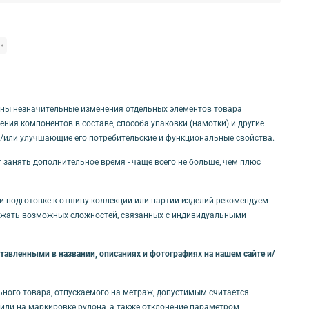
ны незначительные изменения отдельных элементов товара
ния компонентов в составе, способа упаковки (намотки) и другие
и/или улучшающие его потребительские и функциональные свойства.
т занять дополнительное время - чаще всего не больше, чем плюс
ри подготовке к отшиву коллекции или партии изделий рекомендуем
бежать возможных сложностей, связанных с индивидуальными
авленными в названии, описаниях и фотографиях на нашем сайте и/
льного товара, отпускаемого на метраж, допустимым считается
и/или на маркировке рулона, а также отклонение параметром