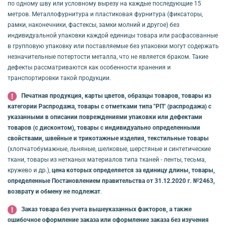
по одному шву или условному вырезу на каждые последующие 15
метров. Металлофурнитура и пластиковая фурнитура (фиксаторы,
рамки, наконечники, фастексы, замки молний и другое) без
индивидуальной упаковки каждой единицы товара или расфасованные
в групповую упаковку или поставляемые без упаковки могут содержать
незначительные потертости металла, что не является браком. Такие
дефекты рассматриваются как особенности хранения и
транспортировки такой продукции.
Печатная продукция, карты цветов, образцы товаров, товары из
категории Распродажа, товары с отметками типа "РП" (распродажа) с
указанными в описании повреждениями упаковки или дефектами
товаров (с дисконтом), товары с индивидуально определенными
свойствами, швейные и трикотажные изделия, текстильные товары
(хлопчатобумажные, льняные, шелковые, шерстяные и синтетические
ткани, товары из нетканых материалов типа тканей - ленты, тесьма,
кружево и др.),
цена которых определяется за единицу длины, товары,
определенные Постановлением правительства от 31.12.2020 г. №2463,
возврату и обмену не подлежат
.
Заказ товара без учета вышеуказанных факторов, а также
ошибочное оформление заказа или оформление заказа без изучения