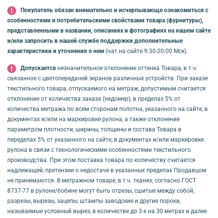
Покупатель обязан внимательно и исчерпывающе ознакомиться с
особенностями и потребительскими свойствами товара (фурнитуры),
представленными в названии, описаниях и фотографиях на нашем сайте
и/или запросить в нашей службе поддержки дополнительные
характеристики и уточнения о нем
(чат на сайте 9:30-20:00 Мск).
Допускается
незначительное отклонение оттенка Товара, в т.ч.
связанное с цветопередачей экранов различных устройств. При заказе
текстильного товара, отпускаемого на метраж, допустимым считается
отклонение от количества заказа (недомер), в пределах 5% от
количества метража по всем сторонам полотна, указанного на сайте, в
документах и/или на маркировке рулона, а также отклонение
параметром плотности, ширины, толщины и состава Товара в
переделах 5% от указанного на сайте, в документах и/или маркировке
рулона в связи с технологическими особенностями текстильного
производства. При этом поставка товара по количеству считается
надлежащей, претензии о недостаче в указанных пределах Продавцом
не принимаются. В метражном товаре, в т.ч. тканях, согласно ГОСТ
8737-77 в рулоне/бобине могут быть отрезы, сшитые между собой,
разрезы, вырезы, зацепы, штампы заводские и другие пороки,
называемые условный вырез, в количестве до 3-х на 30 метрах и далее