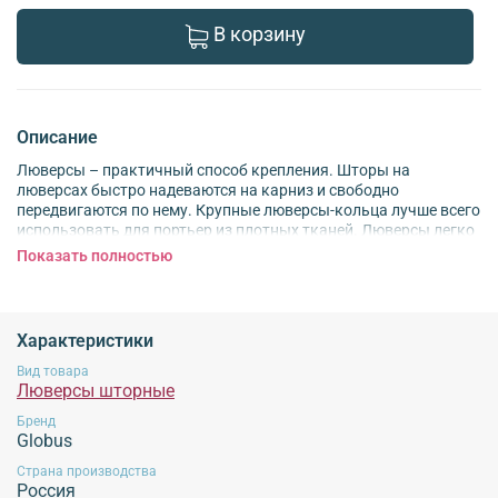
В корзину
Описание
Люверсы – практичный способ крепления. Шторы на
люверсах быстро надеваются на карниз и свободно
передвигаются по нему. Крупные люверсы-кольца лучше всего
использовать для портьер из плотных тканей. Люверсы легко
снимаются, если шторы нужно постирать. Рекомендации:
Показать полностью
чтобы портьера на люверсах выглядела аккуратно, уплотните
верхний край полотнища. Для этого используйте специальную
ленту на термоклеевой основе. Отверстия, куда будут
вставлять люверсы, лучше обметать, чтобы ткань не
Характеристики
повредилась при стирке. Размер: диаметр 35 мм.
Вид товара
Люверсы шторные
Обязательной сертификации не подлежит!
Бренд
Globus
Страна производства
Россия