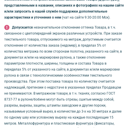
представленными в названии, описаниях и фотографиях на нашем сайте
и/или запросить в нашей службе поддержки дополнительные
характеристики и уточнения о нем
(чат на сайте 9:30-20:00 Мск).
Допускается
незначительное отклонение оттенка Товара, в т.ч.
связанное с цветопередачей экранов различных устройств. При заказе
текстильного товара, отпускаемого на метраж, допустимым считается
отклонение от количества заказа (недомер), в пределах 5% от
количества метража по всем сторонам полотна, указанного на сайте, в
документах и/или на маркировке рулона, а также отклонение
параметром плотности, ширины, толщины и состава Товара в
переделах 5% от указанного на сайте, в документах и/или маркировке
рулона в связи с технологическими особенностями текстильного
производства. При этом поставка товара по количеству считается
надлежащей, претензии о недостаче в указанных пределах Продавцом
не принимаются. В метражном товаре, в т.ч. тканях, согласно ГОСТ
8737-77 в рулоне/бобине могут быть отрезы, сшитые между собой,
разрезы, вырезы, зацепы, штампы заводские и другие пороки,
называемые условный вырез, в количестве до 3-х на 30 метрах и далее
по одному шву или условному вырезу на каждые последующие 15
метров. Металлофурнитура и пластиковая фурнитура (фиксаторы,