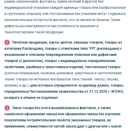
рамки, наконечники, фастексы, замки молний и другое) без
индивидуальной упаковки каждой единицы товара или расфасованные
в групповую упаковку или поставляемые без упаковки могут содержать
незначительные потертости металла, что не является браком. Такие
дефекты рассматриваются как особенности хранения и
транспортировки такой продукции.
Печатная продукция, карты цветов, образцы товаров, товары из
категории Распродажа, товары с отметками типа "РП" (распродажа) с
указанными в описании повреждениями упаковки или дефектами
товаров (с дисконтом), товары с индивидуально определенными
свойствами, швейные и трикотажные изделия, текстильные товары
(хлопчатобумажные, льняные, шелковые, шерстяные и синтетические
ткани, товары из нетканых материалов типа тканей - ленты, тесьма,
кружево и др.),
цена которых определяется за единицу длины, товары,
определенные Постановлением правительства от 31.12.2020 г. №2463,
возврату и обмену не подлежат
.
Заказ товара без учета вышеуказанных факторов, а также
ошибочное оформление заказа или оформление заказа без изучения
покупателем потребительских свойств заказанных товаров, их
применения, совместимости частей заказа друг с другом или с какой-