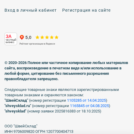
Вход в личный кабинет
Регистрация на сайте
ЗА
ЧЕСТНЫЙ
БИЗНЕС
© 2020-2026 Полное или частичное копирование любых материалов
сайта, воспроизведение в печатном виде
и/или использование в
любой форме, цитирование без письменного разрешения
правообладателя запрещено.
Следующие товарные знаки являются зарегистрированными
товарным знаками и охраняются законом:
"ШвейСклад"
(номер регистрации
1105285 от 14.04.2025
)
"shveуsklad.ru"
(номер регистрации
1165845 от 04.08.2025
)
"shveysklad"
(номер заявки 2025816383 от 18.10.2025)
ООО "ШвейСклад"
ИНН 9706009820 ОГРН 1207700404713