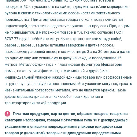
параметром плотности, ширины, толщины и состава Товара в
переделах 5% от указанного на сайте, в документах и/или маркировке
рулона в связи с технологическими особенностями текстильного
производства. При этом поставка товара по количеству считается
надлежащей, претензии о недостаче в указанных пределах Продавцом
не принимаются. В метражном товаре, в т.ч. тканях, согласно ГОСТ
8737-77 в рулоне/бобине могут быть отрезы, сшитые между собой,
разрезы, вырезы, зацепы, штампы заводские и другие пороки,
называемые условный вырез, в количестве до 3-х на 30 метрах и далее
по одному шву или условному вырезу на каждые последующие 15
метров. Металлофурнитура и пластиковая фурнитура (фиксаторы,
рамки, наконечники, фастексы, замки молний и другое) без
индивидуальной упаковки каждой единицы товара или расфасованные
в групповую упаковку или поставляемые без упаковки могут содержать
незначительные потертости металла, что не является браком. Такие
дефекты рассматриваются как особенности хранения и
транспортировки такой продукции.
Печатная продукция, карты цветов, образцы товаров, товары из
категории Распродажа, товары с отметками типа "РП" (распродажа) с
указанными в описании повреждениями упаковки или дефектами
товаров (с дисконтом), товары с индивидуально определенными