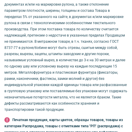
документах и/или на маркировке рулона, а также отклонение
параметром плотности, ширины, толщины и состава Товара в
переделах 5% от указанного на сайте, в документах и/или маркировке
рулона в связи с технологическими особенностями текстильного
производства. При этом поставка товара по количеству считается
надлежащей, претензии о недостаче в указанных пределах Продавцом
не принимаются. В метражном товаре, в т.ч. тканях, согласно ГОСТ
8737-77 в рулоне/бобине могут быть отрезы, сшитые между собой,
разрезы, вырезы, зацепы, штампы заводские и другие пороки,
называемые условный вырез, в количестве до 3-х на 30 метрах и далее
по одному шву или условному вырезу на каждые последующие 15
метров. Металлофурнитура и пластиковая фурнитура (фиксаторы,
рамки, наконечники, фастексы, замки молний и другое) без
индивидуальной упаковки каждой единицы товара или расфасованные
в групповую упаковку или поставляемые без упаковки могут содержать
незначительные потертости металла, что не является браком. Такие
дефекты рассматриваются как особенности хранения и
транспортировки такой продукции.
Печатная продукция, карты цветов, образцы товаров, товары из
категории Распродажа, товары с отметками типа "РП" (распродажа) с