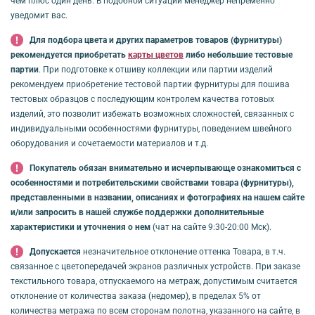
чем плюс один день. В подобной ситуации менеджер непременно
уведомит вас.
Для подбора цвета и других параметров товаров (фурнитуры)
рекомендуется приобретать
карты цветов
либо небольшие тестовые
партии
. При подготовке к отшиву коллекции или партии изделий
рекомендуем приобретение тестовой партии фурнитуры для пошива
тестовых образцов с последующим контролем качества готовых
изделий, это позволит избежать возможных сложностей, связанных с
индивидуальными особенностями фурнитуры, поведением швейного
оборудования и сочетаемости материалов и т.д.
Покупатель обязан внимательно и исчерпывающе ознакомиться с
особенностями и потребительскими свойствами товара (фурнитуры),
представленными в названии, описаниях и фотографиях на нашем сайте
и/или запросить в нашей службе поддержки дополнительные
характеристики и уточнения о нем
(чат на сайте 9:30-20:00 Мск).
Допускается
незначительное отклонение оттенка Товара, в т.ч.
связанное с цветопередачей экранов различных устройств. При заказе
текстильного товара, отпускаемого на метраж, допустимым считается
отклонение от количества заказа (недомер), в пределах 5% от
количества метража по всем сторонам полотна, указанного на сайте, в