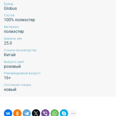
Бренд
Рекомендуется применять щадящие методы ухода, избегать воздействия
Globus
агрессивных жидкостей и экстремальных механических воздействий.
Эксплуатация продукции без учета данных рекомендаций не гарантирует
Состав
сохранение внешнего вида изделия!
100% полиэстер
Материал
полиэстер
Ширина, мм
Обязательной сертификации не подлежит!
25.0
Страна производства
Китай
Выбрать цвет
розовый
Рекомендуемый возраст
16+
Состояние товара
новый