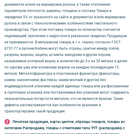
документах и/или на маркировке рулона, а также отклонение
параметром плотности, ширины, толщины и состава Товара в
переделах 5% от указанного на сайте, в документах и/или маркировке
рулона в связи с технологическими особенностями текстильного
производства. При этом поставка товара по количеству считается
надлежащей, претензии о недостаче в указанных пределах Продавцом
не принимаются. В метражном товаре, в т.ч. тканях, согласно ГОСТ
8737-77 в рулоне/бобине могут быть отрезы, сшитые между собой,
разрезы, вырезы, зацепы, штампы заводские и другие пороки,
называемые условный вырез, в количестве до 3-х на 30 метрах и далее
по одному шву или условному вырезу на каждые последующие 15
метров. Металлофурнитура и пластиковая фурнитура (фиксаторы,
рамки, наконечники, фастексы, замки молний и другое) без
индивидуальной упаковки каждой единицы товара или расфасованные
в групповую упаковку или поставляемые без упаковки могут содержать
незначительные потертости металла, что не является браком. Такие
дефекты рассматриваются как особенности хранения и
транспортировки такой продукции.
Печатная продукция, карты цветов, образцы товаров, товары из
категории Распродажа, товары с отметками типа "РП" (распродажа) с