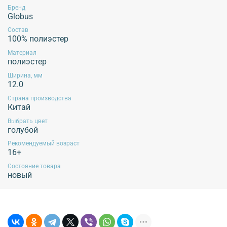
Бренд
Рекомендуется применять щадящие методы ухода, избегать воздействия
Globus
агрессивных жидкостей и экстремальных механических воздействий.
Эксплуатация продукции без учета данных рекомендаций не гарантирует
Состав
сохранение внешнего вида изделия!
100% полиэстер
Материал
полиэстер
Ширина, мм
Обязательной сертификации не подлежит!
12.0
Страна производства
Китай
Выбрать цвет
голубой
Рекомендуемый возраст
16+
Состояние товара
новый