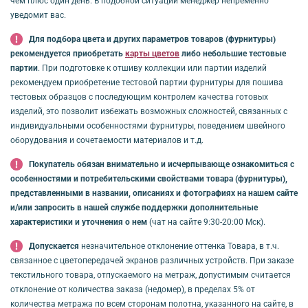
чем плюс один день. В подобной ситуации менеджер непременно
уведомит вас.
Для подбора цвета и других параметров товаров (фурнитуры)
рекомендуется приобретать
карты цветов
либо небольшие тестовые
партии
. При подготовке к отшиву коллекции или партии изделий
рекомендуем приобретение тестовой партии фурнитуры для пошива
тестовых образцов с последующим контролем качества готовых
изделий, это позволит избежать возможных сложностей, связанных с
индивидуальными особенностями фурнитуры, поведением швейного
оборудования и сочетаемости материалов и т.д.
Покупатель обязан внимательно и исчерпывающе ознакомиться с
особенностями и потребительскими свойствами товара (фурнитуры),
представленными в названии, описаниях и фотографиях на нашем сайте
и/или запросить в нашей службе поддержки дополнительные
характеристики и уточнения о нем
(чат на сайте 9:30-20:00 Мск).
Допускается
незначительное отклонение оттенка Товара, в т.ч.
связанное с цветопередачей экранов различных устройств. При заказе
текстильного товара, отпускаемого на метраж, допустимым считается
отклонение от количества заказа (недомер), в пределах 5% от
количества метража по всем сторонам полотна, указанного на сайте, в