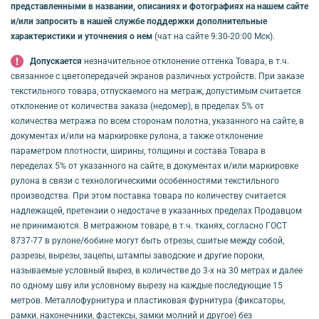
представленными в названии, описаниях и фотографиях на нашем сайте
и/или запросить в нашей службе поддержки дополнительные
характеристики и уточнения о нем
(чат на сайте 9:30-20:00 Мск).
Допускается
незначительное отклонение оттенка Товара, в т.ч.
связанное с цветопередачей экранов различных устройств. При заказе
текстильного товара, отпускаемого на метраж, допустимым считается
отклонение от количества заказа (недомер), в пределах 5% от
количества метража по всем сторонам полотна, указанного на сайте, в
документах и/или на маркировке рулона, а также отклонение
параметром плотности, ширины, толщины и состава Товара в
переделах 5% от указанного на сайте, в документах и/или маркировке
рулона в связи с технологическими особенностями текстильного
производства. При этом поставка товара по количеству считается
надлежащей, претензии о недостаче в указанных пределах Продавцом
не принимаются. В метражном товаре, в т.ч. тканях, согласно ГОСТ
8737-77 в рулоне/бобине могут быть отрезы, сшитые между собой,
разрезы, вырезы, зацепы, штампы заводские и другие пороки,
называемые условный вырез, в количестве до 3-х на 30 метрах и далее
по одному шву или условному вырезу на каждые последующие 15
метров. Металлофурнитура и пластиковая фурнитура (фиксаторы,
рамки, наконечники, фастексы, замки молний и другое) без