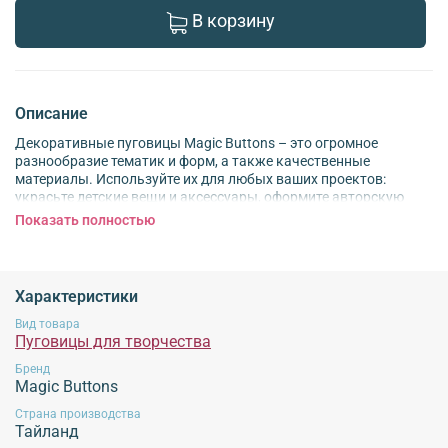
В корзину
Описание
Декоративные пуговицы Magic Buttons – это огромное
разнообразие тематик и форм, а также качественные
материалы. Используйте их для любых ваших проектов:
украсьте детские вещи и аксессуары, оформите авторскую
открытку, обложку, блокнот в технике скрапбукинга; создайте
Показать полностью
браслет, ожерелье, брошь и другое украшение. Подходят для
детского творчества (детям старше 3 лет). Крепление на 2
прокола. Обратите внимание: производитель оставляет за
собой право вносить изменения в дизайн, количество и
Характеристики
комплектацию изделия без предварительного уведомления.
Количество: 2 штуки.
Вид товара
Пуговицы для творчества
Обязательной сертификации не подлежит!
Бренд
Magic Buttons
Страна производства
Тайланд