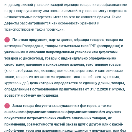
индивидуальной упаковки каждой единицы товара или расфасованные
в групповую упаковку или поставляемые без упаковки могут содержать
незначительные потертости металла, что не является браком. Такие
дефекты рассматриваются как особенности хранения и
транспортировки такой продукции.
Печатная продукция, карты цветов, образцы товаров, товары из
категории Распродажа, товары с отметками типа "РП" (распродажа) с
указанными в описании повреждениями упаковки или дефектами
товаров (с дисконтом), товары с индивидуально определенными
свойствами, швейные и трикотажные изделия, текстильные товары
(хлопчатобумажные, льняные, шелковые, шерстяные и синтетические
ткани, товары из нетканых материалов типа тканей - ленты, тесьма,
кружево и др.),
цена которых определяется за единицу длины, товары,
определенные Постановлением правительства от 31.12.2020 г. №2463,
возврату и обмену не подлежат
.
Заказ товара без учета вышеуказанных факторов, а также
ошибочное оформление заказа или оформление заказа без изучения
покупателем потребительских свойств заказанных товаров, их
применения, совместимости частей заказа друг с другом или с какой-
либо фурнитурой или изделиями, находящимися у покупателя, или без