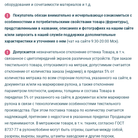
оборудования и сочетаемости материалов и т.д.
Покупатель обязан внимательно и исчерпывающе ознакомиться с
особенностями и потребительскими свойствами товара (фурнитуры),
представленными в названии, описаниях и фотографиях на нашем сайте
и/или запросить в нашей службе поддержки дополнительные
характеристики и уточнения о нем
(чат на сайте 9:30-20:00 Мск).
Допускается
незначительное отклонение оттенка Товара, в т.ч.
связанное с цветопередачей экранов различных устройств. При заказе
текстильного товара, отпускаемого на метраж, допустимым считается
отклонение от количества заказа (недомер), в пределах 5% от
количества метража по всем сторонам полотна, указанного на сайте, в
документах и/или на маркировке рулона, а также отклонение
параметром плотности, ширины, толщины и состава Товара в
переделах 5% от указанного на сайте, в документах и/или маркировке
рулона в связи с технологическими особенностями текстильного
производства. При этом поставка товара по количеству считается
надлежащей, претензии о недостаче в указанных пределах Продавцом
не принимаются. В метражном товаре, в т.ч. тканях, согласно ГОСТ
8737-77 в рулоне/бобине могут быть отрезы, сшитые между собой,
разрезы, вырезы, зацепы, штампы заводские и другие пороки,