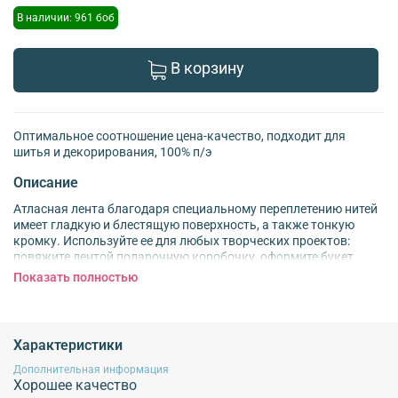
В наличии: 961 боб
В корзину
Оптимальное соотношение цена-качество, подходит для
шитья и декорирования, 100% п/э
Описание
Атласная лента благодаря специальному переплетению нитей
имеет гладкую и блестящую поверхность, а также тонкую
кромку. Используйте ее для любых творческих проектов:
повяжите лентой подарочную коробочку, оформите букет
живых или искусственных цветов. Другие идеи: – соберите
Показать полностью
бантик для резинки или заколки; – вплетите ленту в косу; –
украсьте нарядное платье для куклы; – создайте
декоративную шнуровку на платье, костюме для выступления;
– сделайте закладку для ежедневника, блокнота или скрап-
Характеристики
альбома. – используйте ленту для плетения браслетов,
создания других авторских украшений. Материал: 100%
Дополнительная информация
Хорошее качество
полиэстер. Размер: ширина 5 см, длина 22,86 м.