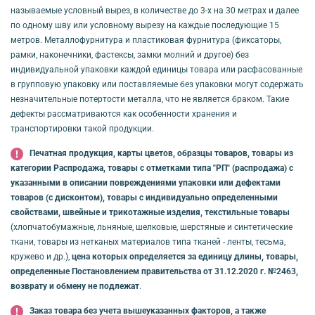
называемые условный вырез, в количестве до 3-х на 30 метрах и далее
по одному шву или условному вырезу на каждые последующие 15
метров. Металлофурнитура и пластиковая фурнитура (фиксаторы,
рамки, наконечники, фастексы, замки молний и другое) без
индивидуальной упаковки каждой единицы товара или расфасованные
в групповую упаковку или поставляемые без упаковки могут содержать
незначительные потертости металла, что не является браком. Такие
дефекты рассматриваются как особенности хранения и
транспортировки такой продукции.
Печатная продукция, карты цветов, образцы товаров, товары из
категории Распродажа, товары с отметками типа "РП" (распродажа) с
указанными в описании повреждениями упаковки или дефектами
товаров (с дисконтом), товары с индивидуально определенными
свойствами, швейные и трикотажные изделия, текстильные товары
(хлопчатобумажные, льняные, шелковые, шерстяные и синтетические
ткани, товары из нетканых материалов типа тканей - ленты, тесьма,
кружево и др.),
цена которых определяется за единицу длины, товары,
определенные Постановлением правительства от 31.12.2020 г. №2463,
возврату и обмену не подлежат
.
Заказ товара без учета вышеуказанных факторов, а также