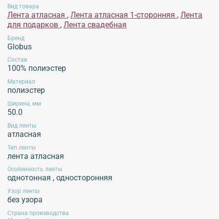
Вид товара
Внимание!
Для сохранения характеристик продукции
не рекомендуется
стирка
Лента атласная
,
Лента атласная 1-сторонняя
,
Лента
при высоких температурах, использование химических средств для стирки,
для подарков
,
Лента свадебная
отбеливание, использование хлорсодержащих средств, отжим изделий в
стиральной машине, высокотемпературная обработка, отпаривание изделий.
Бренд
Globus
Рекомендуется применять щадящие методы ухода, избегать воздействия
агрессивных жидкостей и экстремальных механических воздействий.
Состав
Эксплуатация продукции без учета данных рекомендаций не гарантирует
100% полиэстер
сохранение внешнего вида изделия!
Материал
полиэстер
Ширина, мм
50.0
Обязательной сертификации не подлежит!
Вид ленты
атласная
Тип ленты
лента атласная
Особенность ленты
однотонная
,
односторонняя
Узор ленты
без узора
Страна производства